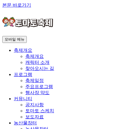
본문 바로가기
모바일 메뉴
축제개요
축제개요
캐릭터 소개
찾아오시는 길
프로그램
축제일정
주요프로그램
행사장 약도
커뮤니티
공지사항
토마토 스케치
보도자료
농산물장터
농산물장터